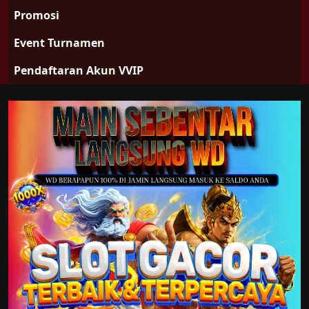
Promosi
Event Turnamen
Pendaftaran Akun VVIP