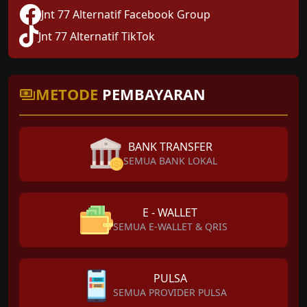
Jnt 77 Alternatif Facebook Group
Jnt 77 Alternatif TikTok
METODE
PEMBAYARAN
BANK TRANSFER
SEMUA BANK LOKAL
E - WALLET
SEMUA E-WALLET & QRIS
PULSA
SEMUA PROVIDER PULSA