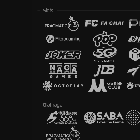
Slots
Olahraga