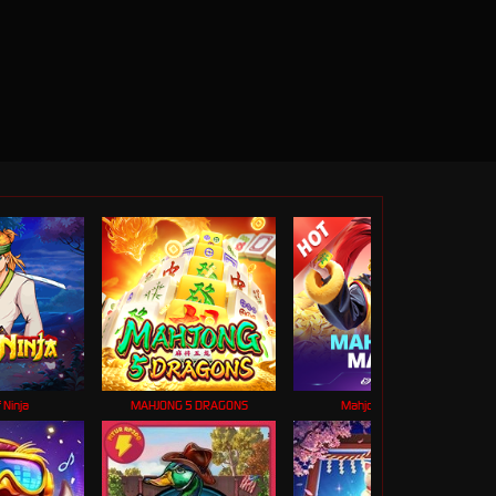
 Ninja
MAHJONG 5 DRAGONS
Mahjong Magic