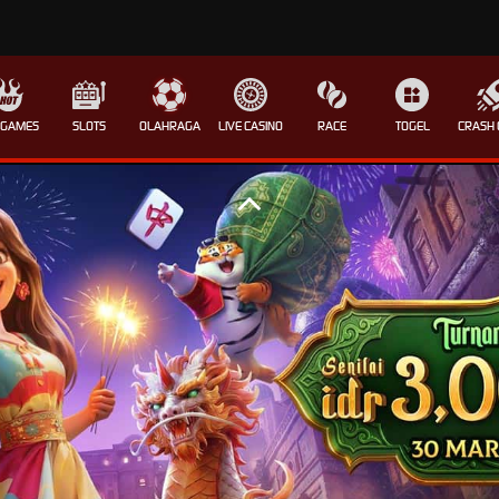
 GAMES
SLOTS
OLAHRAGA
LIVE CASINO
RACE
TOGEL
CRASH