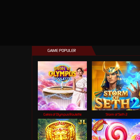
GAME POPULER
Gates of Olympus Roulette
Storm of Seth 2