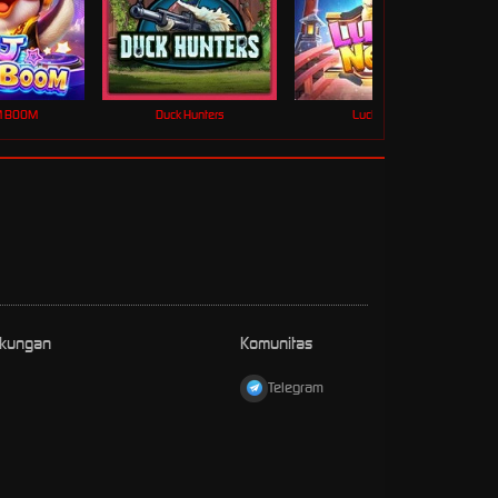
M BOOM
Duck Hunters
Lucky Neko
kungan
Komunitas
Telegram