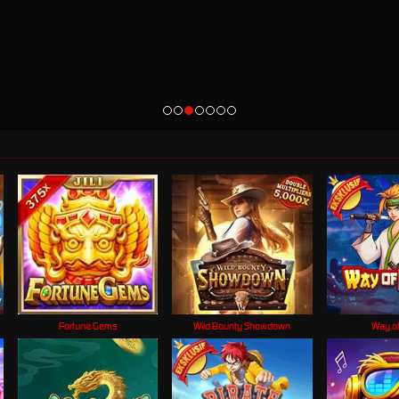
Fortune Gems
Wild Bounty Showdown
Way of