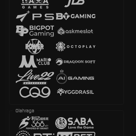
Olahraga