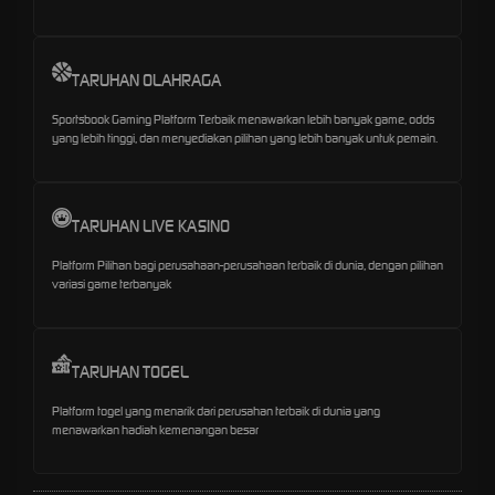
TARUHAN OLAHRAGA
Sportsbook Gaming Platform Terbaik menawarkan lebih banyak game, odds
yang lebih tinggi, dan menyediakan pilihan yang lebih banyak untuk pemain.
TARUHAN LIVE KASINO
Platform Pilihan bagi perusahaan-perusahaan terbaik di dunia, dengan pilihan
variasi game terbanyak
TARUHAN TOGEL
Platform togel yang menarik dari perusahan terbaik di dunia yang
menawarkan hadiah kemenangan besar