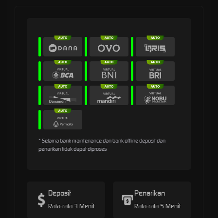
* Selama bank maintenance dan bank offline deposit dan
penarikan tidak dapat diproses
Deposit
Penarikan
Rata-rata 3 Menit
Rata-rata 5 Menit