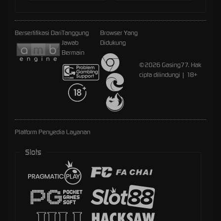
Bersertifikasi Dari
Tanggung
Browser Yang
Jawab
Didukung
Bermain
©2026 Gasing77. Hak
cipta dilindungi | 18+
Platform Penyedia Layanan
Slots