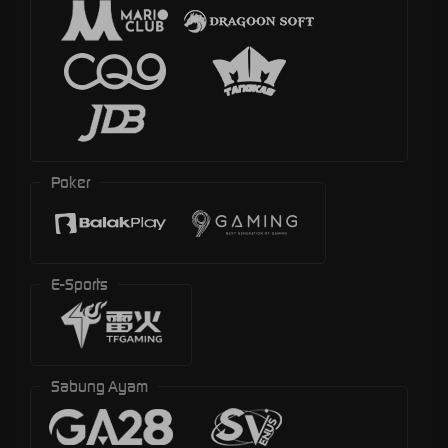
Poker
E-Sports
Sabung Ayam