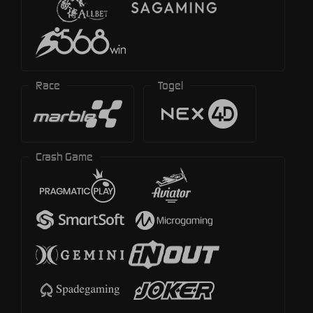
Race
Togel
Crash Game