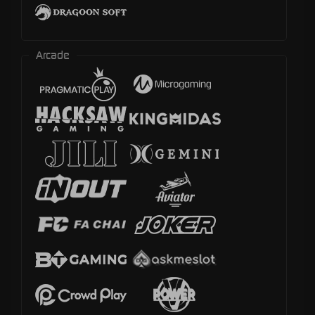
Arcade