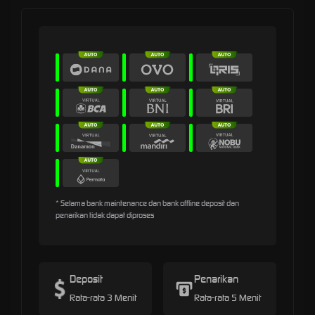
* Selama bank maintenance dan bank offline deposit dan
penarikan tidak dapat diproses
Deposit
Penarikan
Rata-rata 3 Menit
Rata-rata 5 Menit