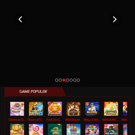
GAME POPULER
Gates of Olympus Roulette
Storm of Seth 2
Fortune Gems
Wild Bounty Showdown
Way of Ninja
MAHJONG 5 DRAGONS
Mahj